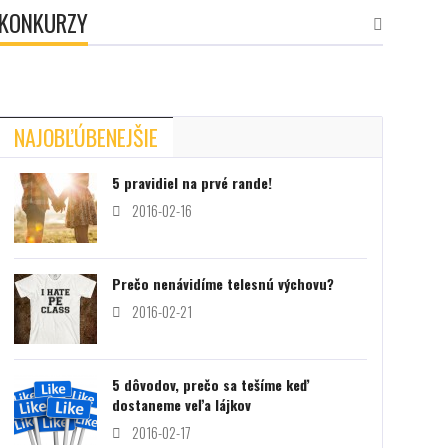
KONKURZY
NAJOBĽÚBENEJŠIE
5 pravidiel na prvé rande!
ŠKOLA
2016-02-16
2017-
Ako z
Prečo nenávidíme telesnú výchovu?
2016-02-21
5 dôvodov, prečo sa tešíme keď
dostaneme veľa lájkov
2016-02-17