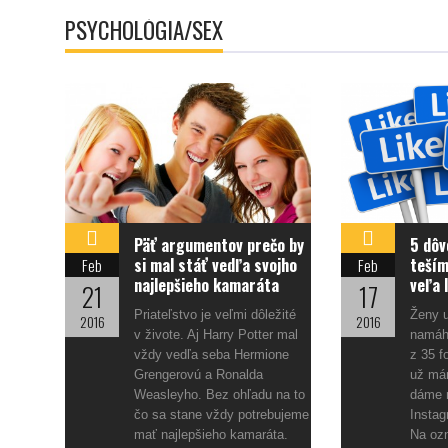
PSYCHOLÓGIA/SEX
Päť argumentov prečo by
5 dôv
si mal stáť vedľa svojho
teší
Feb
Feb
najlepšieho kamaráta
veľa 
21
17
Priateľstvo je veľmi dôležité
Ženy u
2016
2016
v živote. Aj Harry Potter mal
namáha
vždy vedľa seba Hermione
z 35 f
Grengerovú a Ronalda
už má
Weasleyho. Bez ohľadu na to
dáme 
čo sa stane vždy potrebujeme
Insta
mať najlepšieho kamaráta.
Na oz