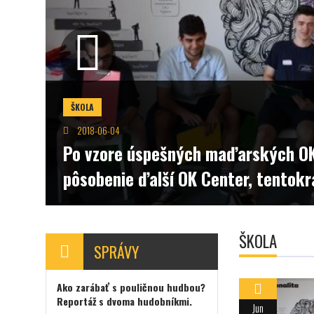
h OK vzdelávacích centier začal svoje
ntokrát na Slovensku, v Trnave.
ŠKOLA
SPRÁVY
Ako zarábať s pouličnou hudbou?
Reportáž s dvoma hudobníkmi.
Jun