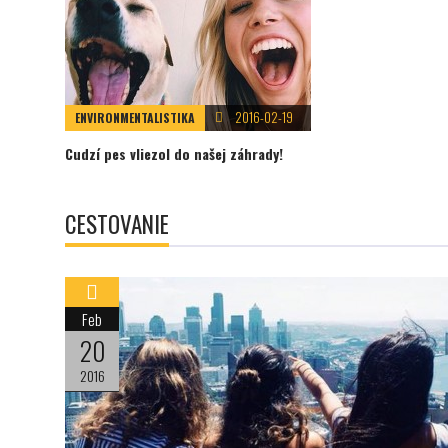
2016-02-19
ENVIRONMENTALISTIKA
Cudzí pes vliezol do našej záhrady!
CESTOVANIE
Feb
20
2016