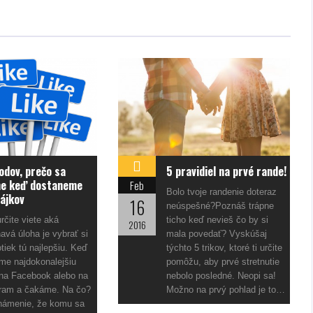
odov, prečo sa
5 pravidiel na prvé rande!
me keď dostaneme
Feb
Bolo tvoje randenie doteraz
lájkov
16
neúspešné?Poznáš trápne
rčite viete aká
ticho keď nevieš čo by si
2016
vá úloha je vybrať si
mala povedať? Vyskúšaj
otiek tú najlepšiu. Keď
týchto 5 trikov, ktoré ti určite
me najdokonalejšiu
pomôžu, aby prvé stretnutie
na Facebook alebo na
nebolo posledné. Neopi sa!
gram a čakáme. Na čo?
Možno na prvý pohlad je to…
námenie, že komu sa