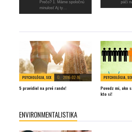
Prečo? 1. Máme spoločnú
páči n
minulosť Aj ty…
2016-02-16
PSYCHOLÓGIA, SEX
PSYCHOLÓGIA, SE
5 pravidiel na prvé rande!
Povedz mi, ako sa
kto si!
ENVIRONMENTALISTIKA