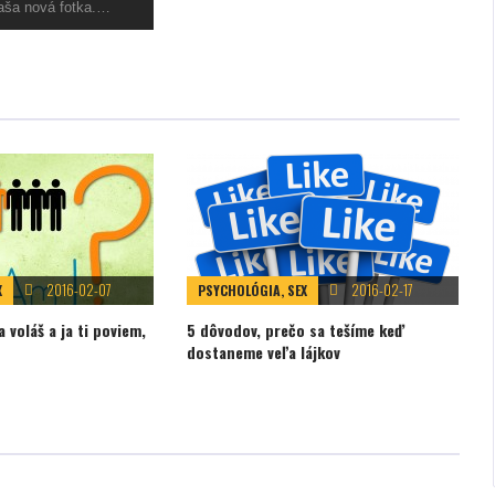
aša nová fotka.…
2016-02-07
2016-02-17
X
PSYCHOLÓGIA, SEX
 voláš a ja ti poviem,
5 dôvodov, prečo sa tešíme keď
dostaneme veľa lájkov