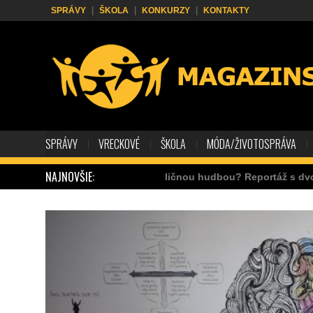
SPRÁVY
ŠKOLA
KONKURZY
KONTAKTY
SPRÁVY
VRECKOVÉ
ŠKOLA
MÓDA/ŽIVOTOSPRÁVA
NAJNOVŠIE:
Ako zarábať s pouličnou hudbou? Reportáž s dvoma hudobník