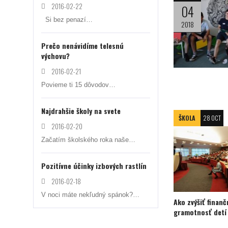
2016-02-22
04
Si bez penazí…
2018
Prečo nenávidíme telesnú
výchovu?
2016-02-21
Povieme ti 15 dôvodov…
Najdrahšie školy na svete
ŠKOLA
28 OCT
2016-02-20
Začatím školského roka naše…
Pozitívne účinky izbových rastlín
2016-02-18
V noci máte nekľudný spánok?…
Ako zvýšiť finan
gramotnosť detí