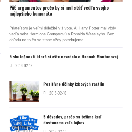
Päť argumentov prečo by si mal stáť vedľa svojho
najlepšieho kamaráta
Priateľstvo je veľmi dôležité v živote. Aj Harry Potter mal vždy
vedľa seba Hermione Grengerovú a Ronalda Weasleyho. Bez
ohľadu na to čo sa stane vždy potrebujeme…
5 skutočností ktoré si ešte nevedela o Hannah Montanovej
2016-02-19
Pozitívne účinky izbových rastlín
2016-02-18
5 dôvodov, prečo sa tešíme keď
dostaneme veľa lájkov
2016-02-17