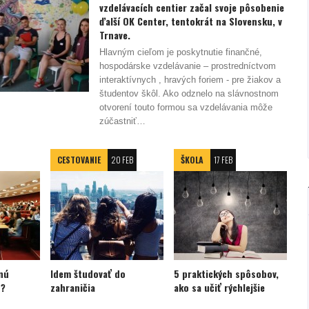
vzdelávacích centier začal svoje pôsobenie
ďalší OK Center, tentokrát na Slovensku, v
Trnave.
Hlavným cieľom je poskytnutie finančné,
hospodárske vzdelávanie – prostredníctvom
interaktívnych , hravých foriem - pre žiakov a
študentov škôl. Ako odznelo na slávnostnom
otvorení touto formou sa vzdelávania môže
zúčastniť…
CESTOVANIE
20 FEB
ŠKOLA
17 FEB
čnú
Idem študovať do
5 praktických spôsobov,
 ?
zahraničia
ako sa učiť rýchlejšie