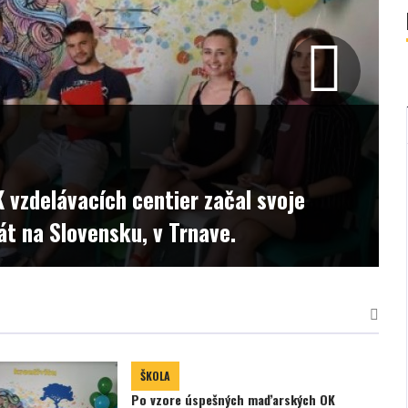
PROGRAMY
2018-05-28
Ubytovanie v Budapešti v tichej štvrti
ŠKOLA
Po vzore úspešných maďarských OK